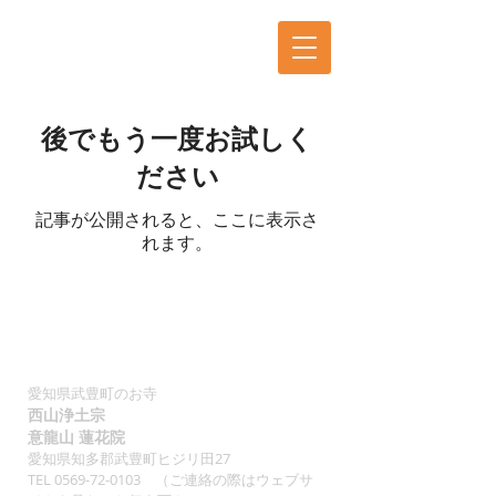
後でもう一度お試しく
ださい
記事が公開されると、ここに表示さ
れます。
愛知県武豊町のお寺
西山浄土宗
意龍山 蓮花院
愛知県知多郡武豊町ヒジリ田27
TEL
0569-72-0103
（ご連
絡の際はウェブサ